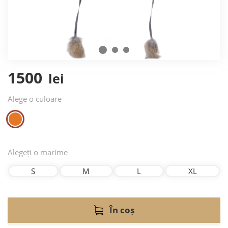
1500
lei
Alege o culoare
Alegeți o marime
S
M
L
XL
În coș